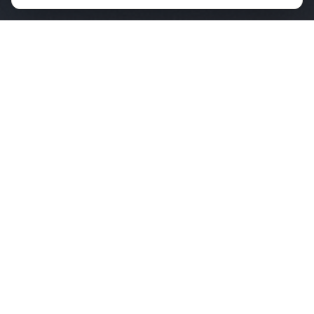
KONSERTER
Kommende konserter
9. august
Hellviktangen Kunstkafé
Nesodden
,
Norge
BILLETTER
14. august
Villahagen