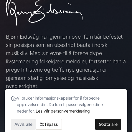
Bjørn Eidsvåg har gjennom over fem tiår befestet
sin posisjon som en ubestridt bauta i norsk
musikkliv. Med sin evne til å forene dype
livstemaer og folkekjære melodier, fortsetter han å
prege hitlistene og treffe nye generasjoner
gjennom stadig fornyelse og musikalsk
nysgjerrighet.
Vi bruker informasjonskapsler for å forbedre
opplevelsen din. Du kan tilpasse valgene dine
SE KONSERTER
nedenfor.
Les vår personvernerklæring
HØR MUSIKKEN
Avvis alle
Tilpass
Godta alle