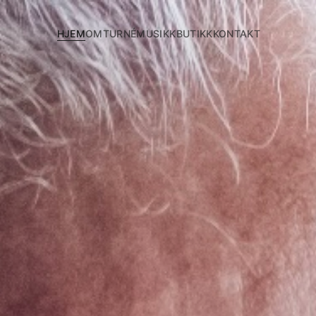
HJEM
OM
TURNÉ
MUSIKK
BUTIKK
KONTAKT