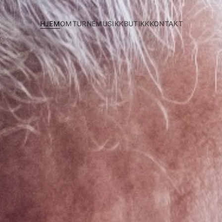
HJEM
OM
TURNÉ
MUSIKK
BUTIKK
KONTAKT