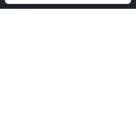
KONSERTER
Kommende konserter
9. august
Hellviktangen Kunstkafé
Nesodden
,
Norge
BILLETTER
14. august
Villahagen