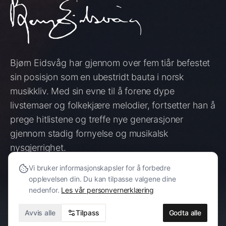
Bjørn Eidsvåg har gjennom over fem tiår befestet
sin posisjon som en ubestridt bauta i norsk
musikkliv. Med sin evne til å forene dype
livstemaer og folkekjære melodier, fortsetter han å
prege hitlistene og treffe nye generasjoner
gjennom stadig fornyelse og musikalsk
nysgjerrighet.
Vi bruker informasjonskapsler for å forbedre
opplevelsen din. Du kan tilpasse valgene dine
SE KONSERTER
nedenfor.
Les vår personvernerklæring
HØR MUSIKKEN
Avvis alle
Tilpass
Godta alle